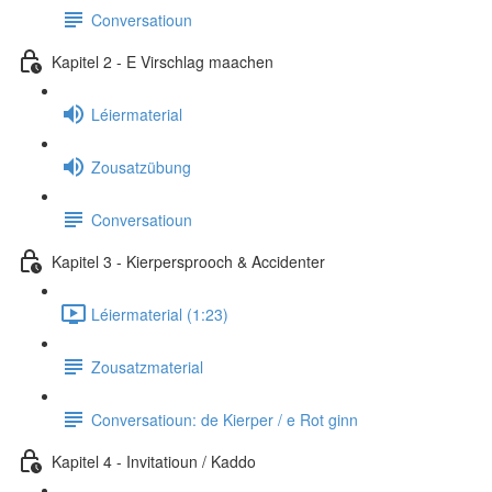
Conversatioun
Kapitel 2 - E Virschlag maachen
Léiermaterial
Zousatzübung
Conversatioun
Kapitel 3 - Kierpersprooch & Accidenter
Léiermaterial (1:23)
Zousatzmaterial
Conversatioun: de Kierper / e Rot ginn
Kapitel 4 - Invitatioun / Kaddo