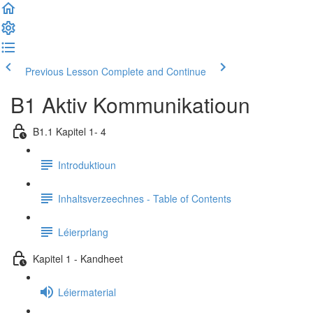
Previous Lesson
Complete and Continue
B1 Aktiv Kommunikatioun
B1.1 Kapitel 1- 4
Introduktioun
Inhaltsverzeechnes - Table of Contents
Léierprlang
Kapitel 1 - Kandheet
Léiermaterial