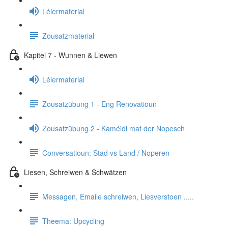
Léiermaterial
Zousatzmaterial
Kapitel 7 - Wunnen & Liewen
Léiermaterial
Zousatzübung 1 - Eng Renovatioun
Zousatzübung 2 - Kaméidi mat der Nopesch
Conversatioun: Stad vs Land / Noperen
Liesen, Schreiwen & Schwätzen
Messagen, Emaile schreiwen, Liesverstoen .....
Theema: Upcycling