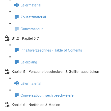
Léiermaterial
Zousatzmaterial
Conversatioun
B1.2 - Kapitel 5-7
Inhaltsverzeechnes - Table of Contents
Léierplang
Kapitel 5 - Persoune beschreiwen & Gefiller ausdrécken
Léiermaterial
Conversatioun: sech beschwéieren
Kapitel 6 - Noriichten & Medien